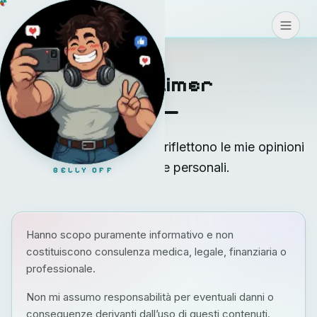
Blog
>
>
>
CONTATTI
Disclaimer
I post su blog.teodoro.ch riflettono le mie opinioni
ed esperienze personali.
BELLY OFF
Hanno scopo puramente informativo e non
costituiscono consulenza medica, legale, finanziaria o
professionale.
Non mi assumo responsabilità per eventuali danni o
conseguenze derivanti dall’uso di questi contenuti.